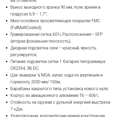
изготовителе;
Вынос выходного зрачка 90 мм, поле зрения в
градусах 6,9 – 1,7°;
Многослойное просветляющее покрытие FMC
(FullMultiCoated);
Гравированная сетка X01i, Расположение– SFP
(вторая фокальная плоскость);
Диодная подсветка секи – красный, яркость
регулируется;
Питание подсветки сетки 1 батарея типоразмера
CR2354, 3В DC;
Шаг выверки ¼ MОА, запас хода по вертикали и
горизонту 2030 мм/ 100м;
Барабаны закрытого типа, установка нового нуля;
Корпус из авиационного алюминия Т6 – 6061;
Стойкость на оружии с дульной энергией выстрела
7 кДж;
Ударопрочная, водонепроницаемая конструкция,