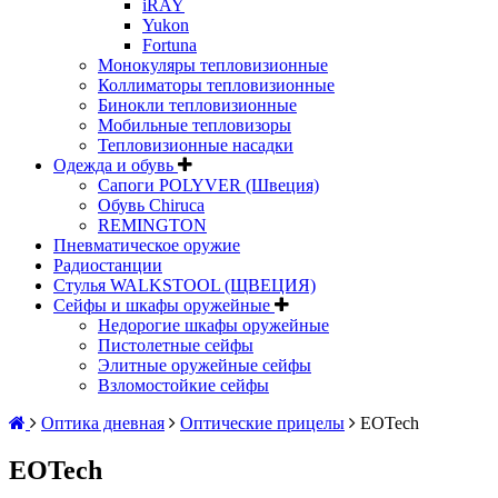
iRAY
Yukon
Fortuna
Монокуляры тепловизионные
Коллиматоры тепловизионные
Бинокли тепловизионные
Мобильные тепловизоры
Тепловизионные насадки
Одежда и обувь
Сапоги POLYVER (Швеция)
Обувь Chiruca
REMINGTON
Пневматическое оружие
Радиостанции
Стулья WALKSTOOL (ЩВЕЦИЯ)
Сейфы и шкафы оружейные
Недорогие шкафы оружейные
Пистолетные сейфы
Элитные оружейные сейфы
Взломостойкие сейфы
Оптика дневная
Оптические прицелы
EOTech
EOTech