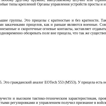
юбые типы креплений Органы управления устройств просты и 
шие группы. Это прицелы с кратностью и без кратности. Так
ми заказчиками прицелов, как и раньше являются военные. Со
незапные и скоротечные огневые контакты, заставляет отдават
 одновременно обозревать поле вне прицела, что так же сущест
. Это гражданский аналог EOTech 553 (М553). У прицела есть 
вучести и высоким тактико-техническим характеристикам, про
тыми регулировками и управлением получил признание в войск