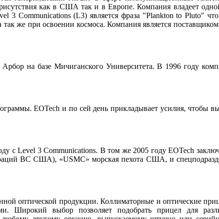
исутствия как в США так и в Европе. Компания владеет одно
l 3 Communications (L3) является фраза "Plankton to Pluto" ч
а так же при освоении космоса. Компания является поставщико
 Арбор на базе Мичиганского Университета. В 1996 году комп
лограммы. EOTech и по сей день прикладывает усилия, чтобы в
оду с Level 3 Communications. В том же 2005 году EOTech закл
пераций ВС США), «USMC» морская пехота США, и спецподразд
енной оптической продукции. Коллиматорные и оптические приц
ми. Широкий выбор позволяет подобрать прицел для разл
и любому другому оружию, выпускаемому штучно или серий