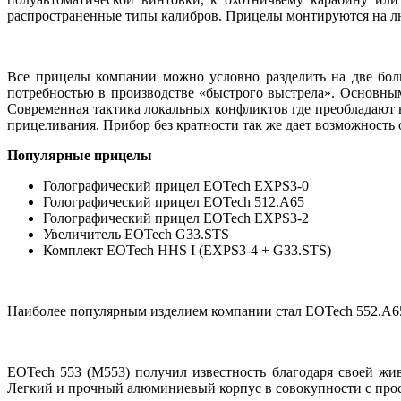
распространенные типы калибров. Прицелы монтируются на л
Все прицелы компании можно условно разделить на две боль
потребностью в производстве «быстрого выстрела». Основны
Современная тактика локальных конфликтов где преобладают в
прицеливания. Прибор без кратности так же дает возможность
Популярные прицелы
Голографический прицел EOTech EXPS3-0
Голографический прицел EOTech 512.A65
Голографический прицел EOTech EXPS3-2
Увеличитель EOTech G33.STS
Комплект EOTech HHS I (EXPS3-4 + G33.STS)
Наиболее популярным изделием компании стал EOTech 552.A65
EOTech 553 (М553) получил известность благодаря своей жи
Легкий и прочный алюминиевый корпус в совокупности с прос