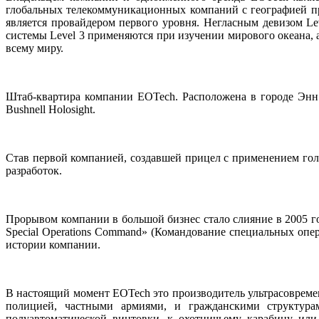
глобальных телекоммуникационных компаний с географией пр
является провайдером первого уровня. Негласным девизом Leve
системы Level 3 применяются при изучении мирового океана, 
всему миру.
Штаб-квартира компании EOTech. Расположена в городе Энн
Bushnell Holosight.
Став первой компанией, создавшей прицел с применением го
разработок.
Прорывом компании в большой бизнес стало слияние в 2005 г
Special Operations Command» (Командование специальных о
истории компании.
В настоящий момент EOTech это производитель ультрасоврем
полицией, частными армиями, и гражданскими структура
полуавтоматической винтовки, к охотничьему карабину ил