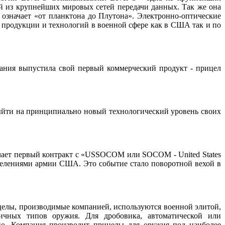
й из крупнейших мировых сетей передачи данных. Так же она
то означает «от планктона до Плутона». Электронно-оптические
м продукции и технологий в военной сфере как в США так и по
ания выпустила свой первый коммерческий продукт - прицел
ыйти на принципиально новый технологический уровень своих
ючает первый контракт с «USSOCOM или SOCOM - United States
елениями армии США. Это событие стало поворотной вехой в
елы, производимые компанией, используются военной элитой,
ичных типов оружия. Для дробовика, автоматической или
но. Компания производит прицелы для оружия под наиболее