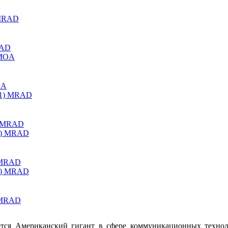
RAD
OA
) MRAD
) MRAD
) MRAD
ся Американский гигант в сфере коммуникационных технолог