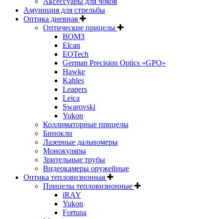
Аксессуары для чоков
Амуниция для стрельбы
Оптика дневная
Оптические прицелы
ВОМЗ
Elcan
EOTech
German Precision Optics «GPO»
Hawke
Kahles
Leapers
Leica
Swarovski
Yukon
Коллиматорные прицелы
Бинокли
Лазерные дальномеры
Монокуляры
Зрительные трубы
Видеокамеры оружейные
Оптика тепловизионная
Прицелы тепловизионные
iRAY
Yukon
Fortuna