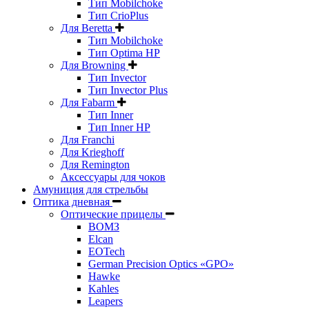
Тип Mobilchoke
Тип CrioPlus
Для Beretta
Тип Mobilchoke
Тип Optima HP
Для Browning
Тип Invector
Тип Invector Plus
Для Fabarm
Тип Inner
Тип Inner HP
Для Franchi
Для Krieghoff
Для Remington
Аксессуары для чоков
Амуниция для стрельбы
Оптика дневная
Оптические прицелы
ВОМЗ
Elcan
EOTech
German Precision Optics «GPO»
Hawke
Kahles
Leapers