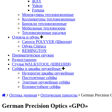
iRAY
Yukon
Fortuna
Монокуляры тепловизионные
Коллиматоры тепловизионные
Бинокли тепловизионные
Мобильные тепловизоры
Тепловизионные насадки
Одежда и обувь
Сапоги POLYVER (Швеция)
Обувь Chiruca
REMINGTON
Пневматическое оружие
Радиостанции
Стулья WALKSTOOL (ЩВЕЦИЯ)
Сейфы и шкафы оружейные
Недорогие шкафы оружейные
Пистолетные сейфы
Элитные оружейные сейфы
Взломостойкие сейфы
Оптика дневная
Оптические прицелы
German Precision 
German Precision Optics «GPO»