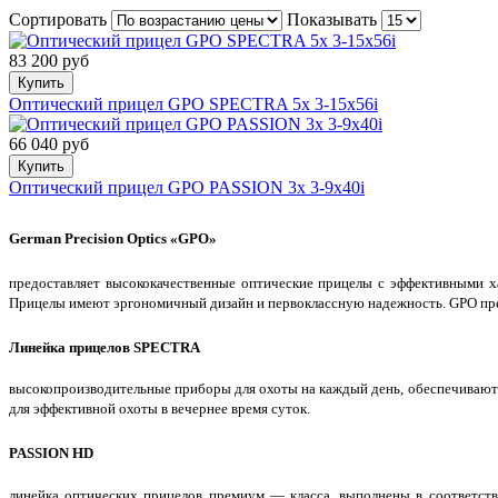
Сортировать
Показывать
83 200 руб
Купить
Оптический прицел GPO SPECTRA 5x 3-15x56i
66 040 руб
Купить
Оптический прицел GPO PASSION 3x 3-9x40i
German Precision Optics «GPO»
предоставляет высококачественные оптические прицелы с эффективными ха
Прицелы имеют эргономичный дизайн и первоклассную надежность. GPO пре
Линейка прицелов SPECTRA
высокопроизводительные приборы для охоты на каждый день, обеспечивают 
для эффективной охоты в вечернее время суток.
PASSION HD
линейка оптических прицелов премиум — класса, выполнены в соответств