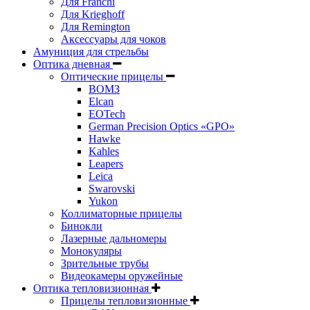
Для Franchi
Для Krieghoff
Для Remington
Аксессуары для чоков
Амуниция для стрельбы
Оптика дневная
Оптические прицелы
ВОМЗ
Elcan
EOTech
German Precision Optics «GPO»
Hawke
Kahles
Leapers
Leica
Swarovski
Yukon
Коллиматорные прицелы
Бинокли
Лазерные дальномеры
Монокуляры
Зрительные трубы
Видеокамеры оружейные
Оптика тепловизионная
Прицелы тепловизионные