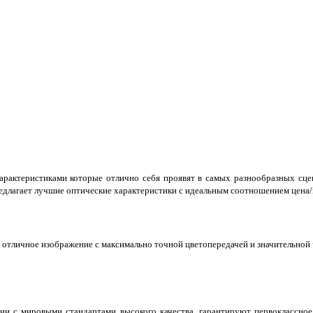
рактеристиками которые отлично себя проявят в самых разнообразных сцена
длагает лучшие оптические характеристики с идеальным соотношением цена/
отличное изображение с максимально точной цветопередачей и значительной ч
ии с мировыми стандартами высокого качества, гарантируют первоклассно