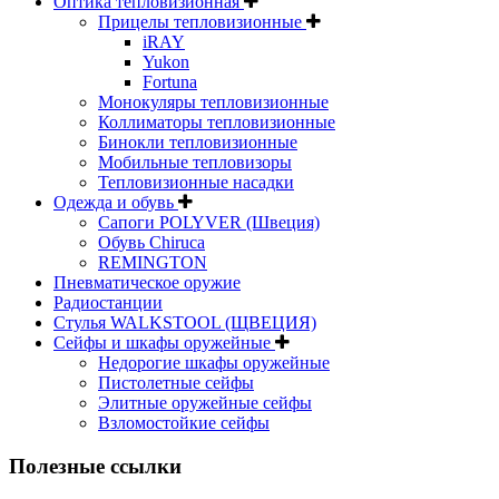
Оптика тепловизионная
Прицелы тепловизионные
iRAY
Yukon
Fortuna
Монокуляры тепловизионные
Коллиматоры тепловизионные
Бинокли тепловизионные
Мобильные тепловизоры
Тепловизионные насадки
Одежда и обувь
Сапоги POLYVER (Швеция)
Обувь Chiruca
REMINGTON
Пневматическое оружие
Радиостанции
Стулья WALKSTOOL (ЩВЕЦИЯ)
Сейфы и шкафы оружейные
Недорогие шкафы оружейные
Пистолетные сейфы
Элитные оружейные сейфы
Взломостойкие сейфы
Полезные ссылки