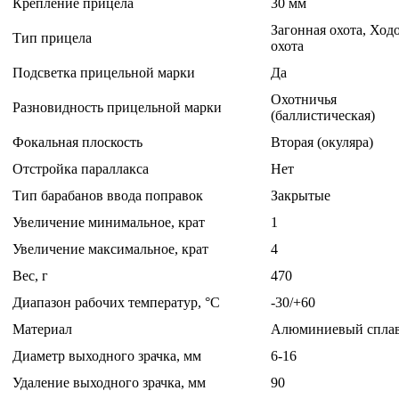
Крепление прицела
30 мм
Загонная охота, Ход
Тип прицела
охота
Подсветка прицельной марки
Да
Охотничья
Разновидность прицельной марки
(баллистическая)
Фокальная плоскость
Вторая (окуляра)
Отстройка параллакса
Нет
Тип барабанов ввода поправок
Закрытые
Увеличение минимальное, крат
1
Увеличение максимальное, крат
4
Вес, г
470
Диапазон рабочих температур, °C
-30/+60
Материал
Алюминиевый спла
Диаметр выходного зрачка, мм
6-16
Удаление выходного зрачка, мм
90