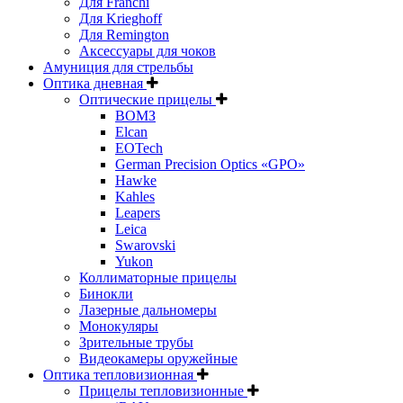
Для Franchi
Для Krieghoff
Для Remington
Аксессуары для чоков
Амуниция для стрельбы
Оптика дневная
Оптические прицелы
ВОМЗ
Elcan
EOTech
German Precision Optics «GPO»
Hawke
Kahles
Leapers
Leica
Swarovski
Yukon
Коллиматорные прицелы
Бинокли
Лазерные дальномеры
Монокуляры
Зрительные трубы
Видеокамеры оружейные
Оптика тепловизионная
Прицелы тепловизионные