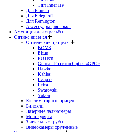
Тип Inner HP
Для Franchi
Для Krieghoff
Для Remington
Аксессуары для чоков
Амуниция для стрельбы
Оптика дневная
Оптические прицелы
ВОМЗ
Elcan
EOTech
German Precision Optics «GPO»
Hawke
Kahles
Leapers
Leica
Swarovski
Yukon
Коллиматорные прицелы
Бинокли
Лазерные дальномеры
Монокуляры
Зрительные трубы
Видеокамеры оружейные