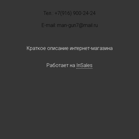
Тел.: +7(916) 900-24-24
E-mail: man-gun7@mail.ru
Краткое описание интернет-магазина
Работает на
InSales