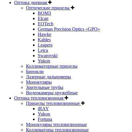
Оптика дневная
Оптические прицелы
ВОМЗ
Elcan
EOTech
German Precision Optics «GPO»
Hawke
Kahles
Leapers
Leica
Swarovski
Yukon
Коллиматорные прицелы
Бинокли
Лазерные дальномеры
Монокуляры
Зрительные трубы
Видеокамеры оружейные
Оптика тепловизионная
Прицелы тепловизионные
iRAY
Yukon
Fortuna
Монокуляры тепловизионные
Коллиматоры тепловизионные