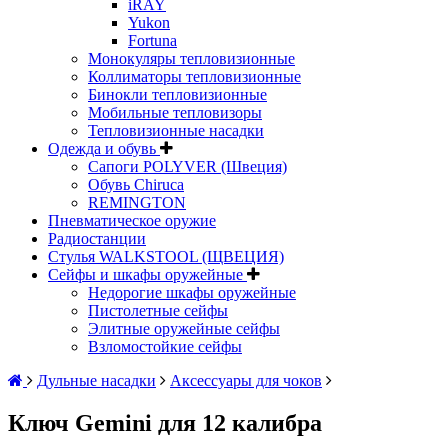
iRAY
Yukon
Fortuna
Монокуляры тепловизионные
Коллиматоры тепловизионные
Бинокли тепловизионные
Мобильные тепловизоры
Тепловизионные насадки
Одежда и обувь
Сапоги POLYVER (Швеция)
Обувь Chiruca
REMINGTON
Пневматическое оружие
Радиостанции
Стулья WALKSTOOL (ЩВЕЦИЯ)
Сейфы и шкафы оружейные
Недорогие шкафы оружейные
Пистолетные сейфы
Элитные оружейные сейфы
Взломостойкие сейфы
Дульные насадки
Аксессуары для чоков
Ключ Gemini для 12 калибра