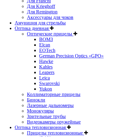
Для Franchi
Для Krieghoff
Для Remington
Аксессуары для чоков
Амуниция для стрельбы
Оптика дневная
Оптические прицелы
ВОМЗ
Elcan
EOTech
German Precision Optics «GPO»
Hawke
Kahles
Leapers
Leica
Swarovski
Yukon
Коллиматорные прицелы
Бинокли
Лазерные дальномеры
Монокуляры
Зрительные трубы
Видеокамеры оружейные
Оптика тепловизионная
Прицелы тепловизионные