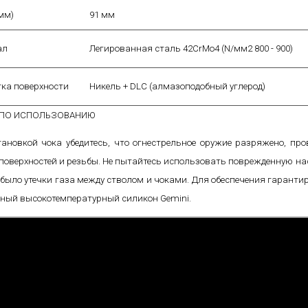
мм)
91 мм
ал
Легированная сталь 42CrMo4 (N/мм2 800 - 900)
ка поверхности
Никель + DLC (алмазоподобный углерод)
 ПО ИСПОЛЬЗОВАНИЮ
тановкой чока убедитесь, что огнестрельное оружие разряжено, пр
поверхностей и резьбы. Не пытайтесь использовать поврежденную наса
 было утечки газа между стволом и чоками. Для обеспечения гаранти
ный высокотемпературный силикон Gemini.