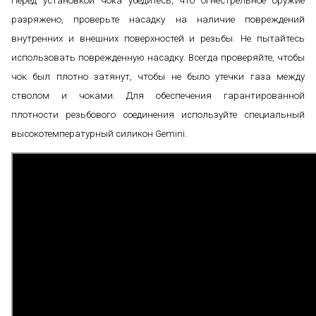
Перед установкой чока убедитесь, что огнестрельное оружие
разряжено, проверьте насадку на наличие повреждений
внутренних и внешних поверхностей и резьбы. Не пытайтесь
использовать поврежденную насадку. Всегда проверяйте, чтобы
чок был плотно затянут, чтобы не было утечки газа между
стволом и чоками. Для обеспечения гарантированной
плотности резьбового соединения используйте специальный
высокотемпературный силикон Gemini.