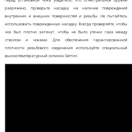
Перед установкой чока убедитесь, что огнестрельное оружие
разряжено, проверьте насадку на наличие повреждений
внутренних и внешних поверхностей и резьбы. Не пытайтесь
использовать поврежденную насадку. Всегда проверяйте, чтобы
чок был плотно затянут, чтобы не было утечки газа между
стволом и чоками. Для обеспечения гарантированной
плотности резьбового соединения используйте специальный
высокотемпературный силикон Gemini.