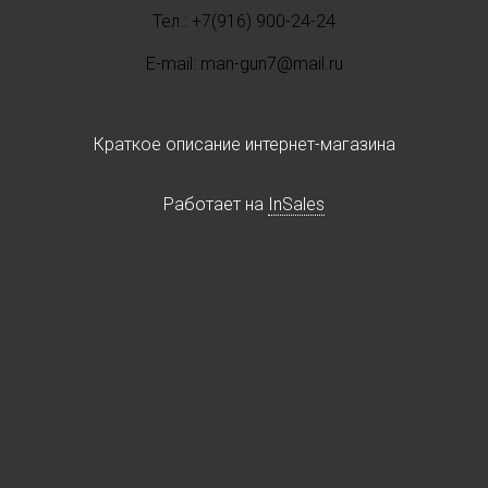
Тел.: +7(916) 900-24-24
E-mail: man-gun7@mail.ru
Краткое описание интернет-магазина
Работает на
InSales