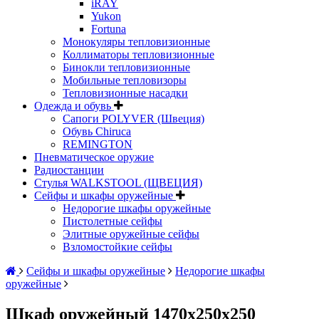
iRAY
Yukon
Fortuna
Монокуляры тепловизионные
Коллиматоры тепловизионные
Бинокли тепловизионные
Мобильные тепловизоры
Тепловизионные насадки
Одежда и обувь
Сапоги POLYVER (Швеция)
Обувь Chiruca
REMINGTON
Пневматическое оружие
Радиостанции
Стулья WALKSTOOL (ЩВЕЦИЯ)
Сейфы и шкафы оружейные
Недорогие шкафы оружейные
Пистолетные сейфы
Элитные оружейные сейфы
Взломостойкие сейфы
Сейфы и шкафы оружейные
Недорогие шкафы
оружейные
Шкаф оружейный 1470х250х250