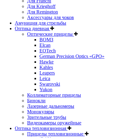
Для Franchi
Для Krieghoff
Для Remington
Аксессуары для чоков
Амуниция для стрельбы
Оптика дневная
Оптические прицелы
ВОМЗ
Elcan
EOTech
German Precision Optics «GPO»
Hawke
Kahles
Leapers
Leica
Swarovski
Yukon
Коллиматорные прицелы
Бинокли
Лазерные дальномеры
Монокуляры
Зрительные трубы
Видеокамеры оружейные
Оптика тепловизионная
Прицелы тепловизионные