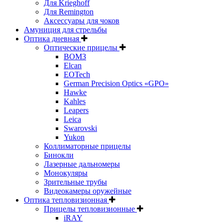
Для Krieghoff
Для Remington
Аксессуары для чоков
Амуниция для стрельбы
Оптика дневная
Оптические прицелы
ВОМЗ
Elcan
EOTech
German Precision Optics «GPO»
Hawke
Kahles
Leapers
Leica
Swarovski
Yukon
Коллиматорные прицелы
Бинокли
Лазерные дальномеры
Монокуляры
Зрительные трубы
Видеокамеры оружейные
Оптика тепловизионная
Прицелы тепловизионные
iRAY