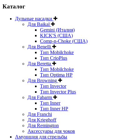
Каталог
Дульные насадки
Для Baikal
Gemini (Италия)
KICK'S (США)
Comp-n-Choke (США)
Для Benelli
Тип Mobilchoke
Тип CrioPlus
Для Beretta
Тип Mobilchoke
Тип Optima HP
Для Browning
Тип Invector
Тип Invector Plus
Для Fabarm
Тип Inner
Тип Inner HP
Для Franchi
Для Krieghoff
Для Remington
Аксессуары для чоков
Амуниция для стрельбы