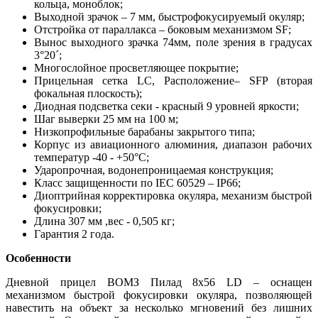
кольца, моноблок;
Выходной зрачок – 7 мм, быстрофокусируемый окуляр;
Отстройка от параллакса – боковым механизмом SF;
Вынос выходного зрачка 74мм, поле зрения в градусах
3°20´;
Многослойное просветляющее покрытие;
Прицельная сетка LC, Расположение– SFP (вторая
фокальная плоскость);
Диодная подсветка секи - красный 9 уровней яркости;
Шаг выверки 25 мм на 100 м;
Низкопрофильные барабаны закрытого типа;
Корпус из авиационного алюминия, диапазон рабочих
температур -40 - +50°С;
Ударопрочная, водонепроницаемая конструкция;
Класс защищенности по IEC 60529 – IP66;
Диоптрийная корректировка окуляра, механизм быстрой
фокусировки;
Длина 307 мм ,вес - 0,505 кг;
Гарантия 2 года.
Особенности
Дневной прицел ВОМЗ Пилад 8x56 LD – оснащен
механизмом быстрой фокусировки окуляра, позволяющей
навестить на объект за несколько мгновений без лишних