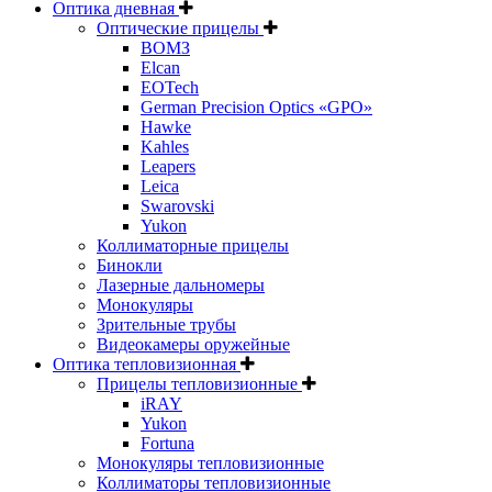
Оптика дневная
Оптические прицелы
ВОМЗ
Elcan
EOTech
German Precision Optics «GPO»
Hawke
Kahles
Leapers
Leica
Swarovski
Yukon
Коллиматорные прицелы
Бинокли
Лазерные дальномеры
Монокуляры
Зрительные трубы
Видеокамеры оружейные
Оптика тепловизионная
Прицелы тепловизионные
iRAY
Yukon
Fortuna
Монокуляры тепловизионные
Коллиматоры тепловизионные