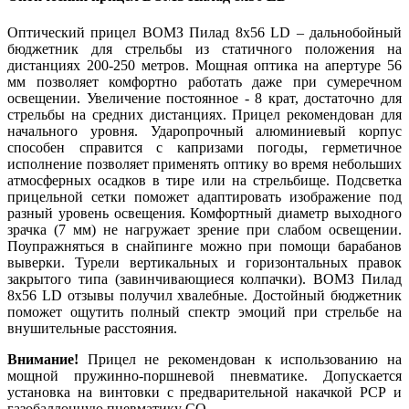
Оптический прицел ВОМЗ Пилад 8x56 LD – дальнобойный
бюджетник для стрельбы из статичного положения на
дистанциях 200-250 метров. Мощная оптика на апертуре 56
мм позволяет комфортно работать даже при сумеречном
освещении. Увеличение постоянное - 8 крат, достаточно для
стрельбы на средних дистанциях. Прицел рекомендован для
начального уровня. Ударопрочный алюминиевый корпус
способен справится с капризами погоды, герметичное
исполнение позволяет применять оптику во время небольших
атмосферных осадков в тире или на стрельбище. Подсветка
прицельной сетки поможет адаптировать изображение под
разный уровень освещения. Комфортный диаметр выходного
зрачка (7 мм) не нагружает зрение при слабом освещении.
Поупражняться в снайпинге можно при помощи барабанов
выверки. Турели вертикальных и горизонтальных правок
закрытого типа (завинчивающиеся колпачки). ВОМЗ Пилад
8x56 LD отзывы получил хвалебные. Достойный бюджетник
поможет ощутить полный спектр эмоций при стрельбе на
внушительные расстояния.
Внимание!
Прицел не рекомендован к использованию на
мощной пружинно-поршневой пневматике. Допускается
установка на винтовки с предварительной накачкой РСР и
газобаллонную пневматику СО
.