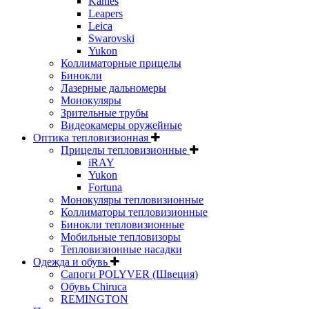
Kahles
Leapers
Leica
Swarovski
Yukon
Коллиматорные прицелы
Бинокли
Лазерные дальномеры
Монокуляры
Зрительные трубы
Видеокамеры оружейные
Оптика тепловизионная
Прицелы тепловизионные
iRAY
Yukon
Fortuna
Монокуляры тепловизионные
Коллиматоры тепловизионные
Бинокли тепловизионные
Мобильные тепловизоры
Тепловизионные насадки
Одежда и обувь
Сапоги POLYVER (Швеция)
Обувь Chiruca
REMINGTON