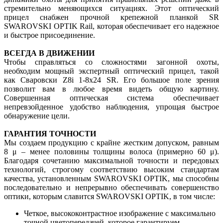
стремительно меняющихся ситуациях. Этот оптический
прицел снабжен прочной крепежной планкой SR
SWAROVSKI OPTIK Rail, которая обеспечивает его надежное
и быстрое присоединение.
ВСЕГДА В ДВИЖЕНИИ
Чтобы справляться со сложностями загонной охоты,
необходим мощный экспертный оптический прицел, такой
как Сваровски Z8i 1-8x24 SR. Его большое поле зрения
позволит вам в любое время видеть общую картину.
Совершенная оптическая система обеспечивает
непревзойденное удобство наблюдения, упрощая быстрое
обнаружение цели.
ГАРАНТИЯ ТОЧНОСТИ
Мы создаем продукцию с крайне жестким допуском, равным
8 μ – менее половины толщины волоса (примерно 60 μ).
Благодаря сочетанию максимальной точности и передовых
технологий, строгому соответствию высоким стандартам
качества, установленным SWAROVSKI OPTIK, мы способны
последовательно и непрерывно обеспечивать совершенство
оптики, которым славится SWAROVSKI OPTIK, в том числе:
Четкое, высококонтрастное изображение с максимально
точной цветопередачей, которое гарантируем