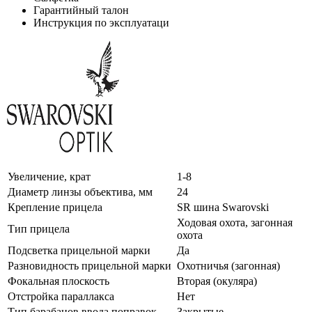
Гарантийный талон
Инструкция по эксплуатаци
Увеличение, крат
1-8
Диаметр линзы объектива, мм
24
Крепление прицела
SR шина Swarovski
Ходовая охота, загонная
Тип прицела
охота
Подсветка прицельной марки
Да
Разновидность прицельной марки
Охотничья (загонная)
Фокальная плоскость
Вторая (окуляра)
Отстройка параллакса
Нет
Тип барабанов ввода поправок
Закрытые