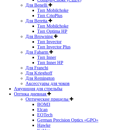
Для Benelli
Тип Mobilchoke
Тип CrioPlus
Для Beretta
Тип Mobilchoke
Тип Optima HP
Для Browning
Тип Invector
Тип Invector Plus
Для Fabarm
Тип Inner
Тип Inner HP
Для Franchi
Для Krieghoff
Для Remington
Аксессуары для чоков
Амуниция для стрельбы
Оптика дневная
Оптические прицелы
ВОМЗ
Elcan
EOTech
German Precision Optics «GPO»
Hawke