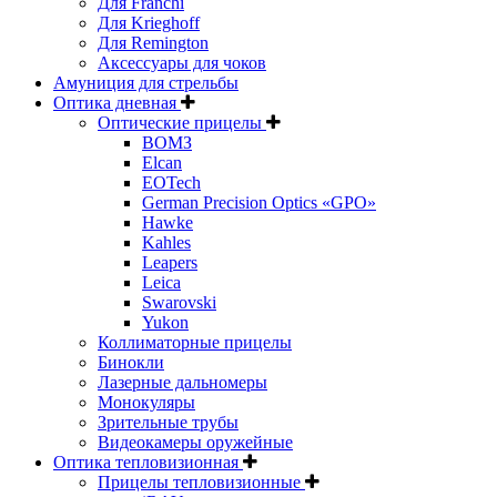
Для Franchi
Для Krieghoff
Для Remington
Аксессуары для чоков
Амуниция для стрельбы
Оптика дневная
Оптические прицелы
ВОМЗ
Elcan
EOTech
German Precision Optics «GPO»
Hawke
Kahles
Leapers
Leica
Swarovski
Yukon
Коллиматорные прицелы
Бинокли
Лазерные дальномеры
Монокуляры
Зрительные трубы
Видеокамеры оружейные
Оптика тепловизионная
Прицелы тепловизионные