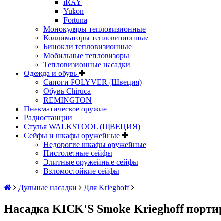
iRAY
Yukon
Fortuna
Монокуляры тепловизионные
Коллиматоры тепловизионные
Бинокли тепловизионные
Мобильные тепловизоры
Тепловизионные насадки
Одежда и обувь
Сапоги POLYVER (Швеция)
Обувь Chiruca
REMINGTON
Пневматическое оружие
Радиостанции
Стулья WALKSTOOL (ЩВЕЦИЯ)
Сейфы и шкафы оружейные
Недорогие шкафы оружейные
Пистолетные сейфы
Элитные оружейные сейфы
Взломостойкие сейфы
Дульные насадки
Для Krieghoff
Насадка KICK'S Smoke Krieghoff порти