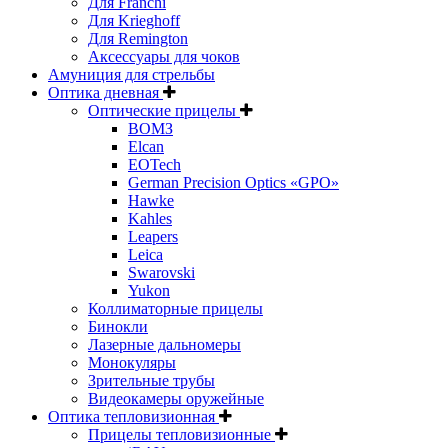
Для Franchi
Для Krieghoff
Для Remington
Аксессуары для чоков
Амуниция для стрельбы
Оптика дневная
Оптические прицелы
ВОМЗ
Elcan
EOTech
German Precision Optics «GPO»
Hawke
Kahles
Leapers
Leica
Swarovski
Yukon
Коллиматорные прицелы
Бинокли
Лазерные дальномеры
Монокуляры
Зрительные трубы
Видеокамеры оружейные
Оптика тепловизионная
Прицелы тепловизионные