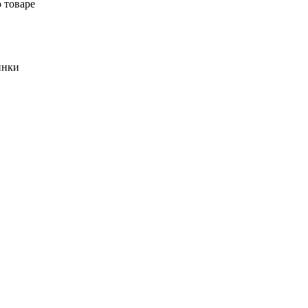
 товаре
инки