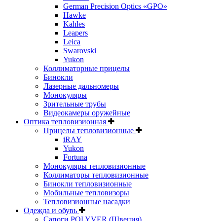
German Precision Optics «GPO»
Hawke
Kahles
Leapers
Leica
Swarovski
Yukon
Коллиматорные прицелы
Бинокли
Лазерные дальномеры
Монокуляры
Зрительные трубы
Видеокамеры оружейные
Оптика тепловизионная
Прицелы тепловизионные
iRAY
Yukon
Fortuna
Монокуляры тепловизионные
Коллиматоры тепловизионные
Бинокли тепловизионные
Мобильные тепловизоры
Тепловизионные насадки
Одежда и обувь
Сапоги POLYVER (Швеция)