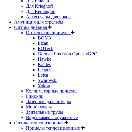
Для Franchi
Для Krieghoff
Для Remington
Аксессуары для чоков
Амуниция для стрельбы
Оптика дневная
Оптические прицелы
ВОМЗ
Elcan
EOTech
German Precision Optics «GPO»
Hawke
Kahles
Leapers
Leica
Swarovski
Yukon
Коллиматорные прицелы
Бинокли
Лазерные дальномеры
Монокуляры
Зрительные трубы
Видеокамеры оружейные
Оптика тепловизионная
Прицелы тепловизионные