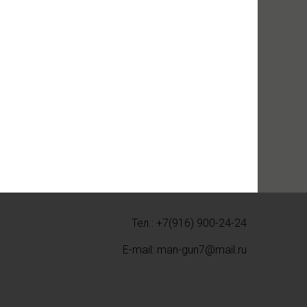
Тел.: +7(916) 900-24-24
E-mail: man-gun7@mail.ru