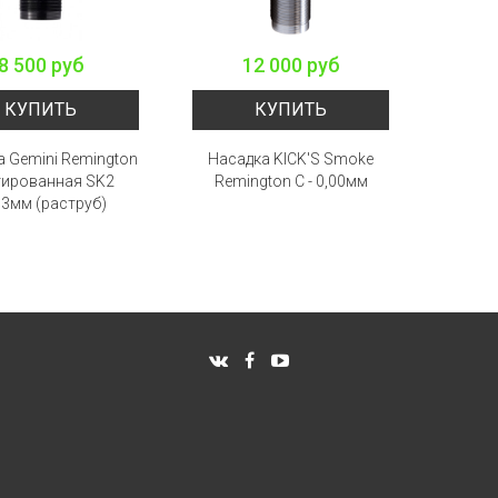
8 500 руб
12 000 руб
КУПИТЬ
КУПИТЬ
а Gemini Remington
Насадка KICK'S Smoke
тированная SK2
Remington С - 0,00мм
13мм (раструб)