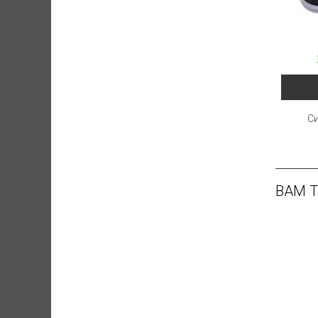
Си
ВАМ 