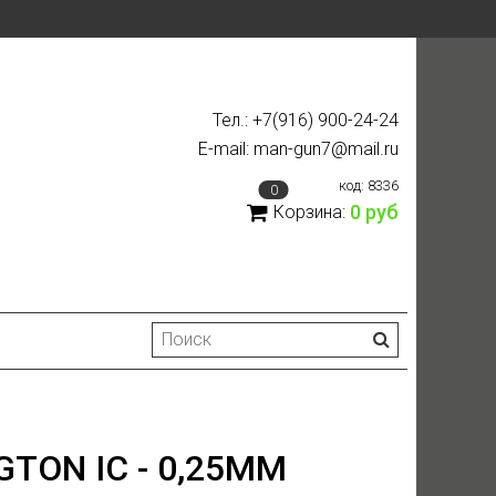
Тел.: +7(916) 900-24-24
E-mail: man-gun7@mail.ru
код:
8336
0
0 руб
Корзина:
TON IC - 0,25ММ