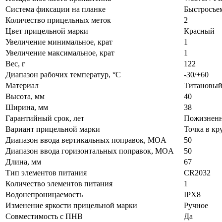
Система фиксации на планке
Быстросъе
Количество прицельных меток
2
Цвет прицельной марки
Красный
Увеличение минимальное, крат
1
Увеличение максимальное, крат
1
Вес, г
122
Диапазон рабочих температур, °C
-30/+60
Материал
Титановый
Высота, мм
40
Ширина, мм
38
Гарантийный срок, лет
Пожизненн
Вариант прицельной марки
Точка в кр
Диапазон ввода вертикальных поправок, MOA
50
Диапазон ввода горизонтальных поправок, MOA
50
Длина, мм
67
Тип элементов питания
CR2032
Количество элементов питания
1
Водонепроницаемость
IPX8
Изменение яркости прицельной марки
Ручное
Совместимость с ПНВ
Да