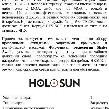
reticle, HE515GT позволяет стрелку нажатием кнопки выбрать
либо точку 2 MOA, либо круг 65 MOA с точкой в
центре. Наши высокоэффективные светодиоды позволяют
использовать HE515GT в разных условиях освещенности без
батарейки. Кроме того, срок службы батарейки CR2032 может
достигать 5 лет. Корпус HE515GT изготовлен из титана на
станках с ЧПУ.
Прицел комплектуется съемными, не мешающими обзору
прозрачными откидными защитными крышками и
антибликовой насадкой.
Фирменная технология Shake
Awake
«усыпляет» неподвижную оптику и при легчайшем
движении снова «пробуждает» ее, вспоминая последние
настройки, что также сохраняет ресурс батарейки. HE515GT
создан для решения ваших задач вне зависимости от типа
оружия, окружающей среды или оперативной обстановки.
Увеличение, крат
1
Тип прицела
Закрытого
Посадочное место кронштейна
Weaver / Pi