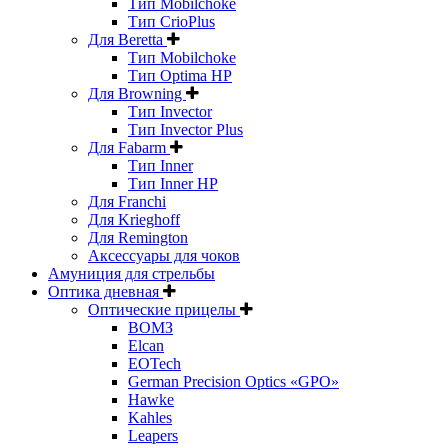
Тип Mobilchoke
Тип CrioPlus
Для Beretta
Тип Mobilchoke
Тип Optima HP
Для Browning
Тип Invector
Тип Invector Plus
Для Fabarm
Тип Inner
Тип Inner HP
Для Franchi
Для Krieghoff
Для Remington
Аксессуары для чоков
Амуниция для стрельбы
Оптика дневная
Оптические прицелы
ВОМЗ
Elcan
EOTech
German Precision Optics «GPO»
Hawke
Kahles
Leapers