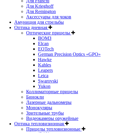
Для Franchi
Для Krieghoff
Для Remington
Аксессуары для чоков
Амуниция для стрельбы
Оптика дневная
Оптические прицелы
ВОМЗ
Elcan
EOTech
German Precision Optics «GPO»
Hawke
Kahles
Leapers
Leica
Swarovski
Yukon
Коллиматорные прицелы
Бинокли
Лазерные дальномеры
Монокуляры
Зрительные трубы
Видеокамеры оружейные
Оптика тепловизионная
Прицелы тепловизионные