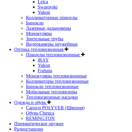
Leica
Swarovski
Yukon
Коллиматорные прицелы
Бинокли
Лазерные дальномеры
Монокуляры
Зрительные трубы
Видеокамеры оружейные
Оптика тепловизионная
Прицелы тепловизионные
iRAY
Yukon
Fortuna
Монокуляры тепловизионные
Коллиматоры тепловизионные
Бинокли тепловизионные
Мобильные тепловизоры
Тепловизионные насадки
Одежда и обувь
Сапоги POLYVER (Швеция)
Обувь Chiruca
REMINGTON
Пневматическое оружие
Радиостанции