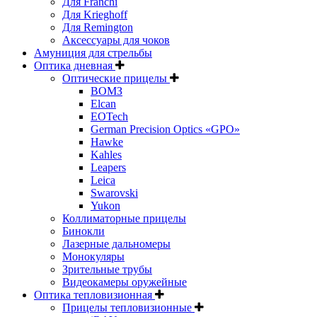
Для Franchi
Для Krieghoff
Для Remington
Аксессуары для чоков
Амуниция для стрельбы
Оптика дневная
Оптические прицелы
ВОМЗ
Elcan
EOTech
German Precision Optics «GPO»
Hawke
Kahles
Leapers
Leica
Swarovski
Yukon
Коллиматорные прицелы
Бинокли
Лазерные дальномеры
Монокуляры
Зрительные трубы
Видеокамеры оружейные
Оптика тепловизионная
Прицелы тепловизионные