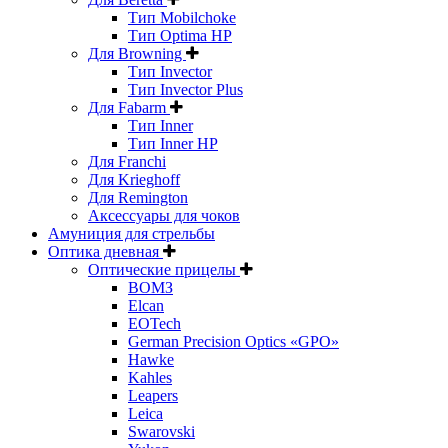
Тип Mobilchoke
Тип Optima HP
Для Browning
Тип Invector
Тип Invector Plus
Для Fabarm
Тип Inner
Тип Inner HP
Для Franchi
Для Krieghoff
Для Remington
Аксессуары для чоков
Амуниция для стрельбы
Оптика дневная
Оптические прицелы
ВОМЗ
Elcan
EOTech
German Precision Optics «GPO»
Hawke
Kahles
Leapers
Leica
Swarovski