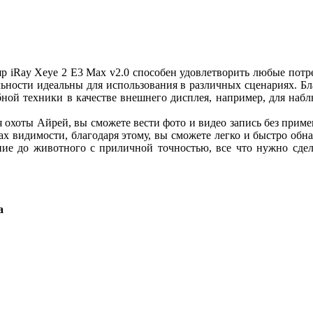
 iRay Xeye 2 E3 Max v2.0 способен удовлетворить любые потреб
ьности идеальны для использования в различных сценариях. Бла
ной техники в качестве внешнего дисплея, например, для наблю
я охоты Айрей, вы сможете вести фото и видео запись без приме
х видимости, благодаря этому, вы сможете легко и быстро об
ние до животного с приличной точностью, все что нужно сде
а