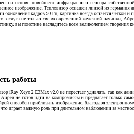
н на основе новейшего инфракрасного сенсора собственной 
ственное изображение. Тепловизор оснащен линзой из германия
ти обновления кадров 50 Гц, картинка всегда остается четкой и
это заслуга не только сверхсовременной железной начинки, Ай
ртинку, вы поистине насладитесь всем великолепием творения к
ость работы
iRay Xeye 2 E3Max v2.0 не перестает удивлять, так как данна
в, Айрей не готов идти на компромиссы и предлагает только сам
рей способен приблизить изображение, благодаря электронному
и, что играет важную роль при длительном наблюдении за местно
й