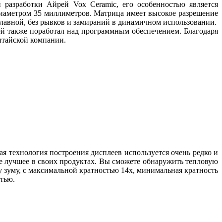
разработки Айрей Vox Ceramic, его особенностью является
 диаметром 35 миллиметров. Матрица имеет высокое разрешение
 плавной, без рывков и замираний в динамичном использовании.
рей также поработал над программным обеспечением. Благодаря
итайской компании.
я технология построения дисплеев используется очень редко и
ое лучшее в своих продуктах. Вы сможете обнаружить тепловую
 зуму, с максимальной кратностью 14х, минимальная кратность
стью.