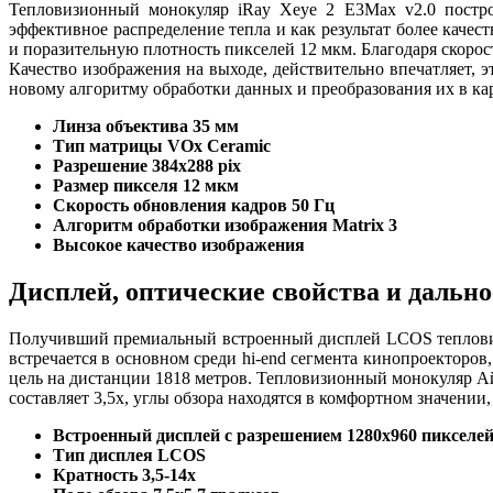
Тепловизионный монокуляр iRay Xeye 2 E3Max v2.0 построе
эффективное распределение тепла и как результат более каче
и поразительную плотность пикселей 12 мкм. Благодаря скорос
Качество изображения на выходе, действительно впечатляет, 
новому алгоритму обработки данных и преобразования их в ка
Линза объектива 35 мм
Тип матрицы VOx Ceramic
Разрешение 384х288 pix
Размер пикселя 12 мкм
Скорость обновления кадров 50 Гц
Алгоритм обработки изображения Matrix 3
Высокое качество изображения
Дисплей, оптические свойства и дальн
Получивший премиальный встроенный дисплей LCOS тепловизор 
встречается в основном среди hi-end сегмента кинопроекторо
цель на дистанции 1818 метров. Тепловизионный монокуляр Ай
составляет 3,5х, углы обзора находятся в комфортном значени
Встроенный дисплей с разрешением 1280x960 пикселе
Тип дисплея LCOS
Кратность 3,5-14х