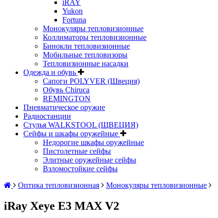
iRAY
Yukon
Fortuna
Монокуляры тепловизионные
Коллиматоры тепловизионные
Бинокли тепловизионные
Мобильные тепловизоры
Тепловизионные насадки
Одежда и обувь
Сапоги POLYVER (Швеция)
Обувь Chiruca
REMINGTON
Пневматическое оружие
Радиостанции
Стулья WALKSTOOL (ЩВЕЦИЯ)
Сейфы и шкафы оружейные
Недорогие шкафы оружейные
Пистолетные сейфы
Элитные оружейные сейфы
Взломостойкие сейфы
Оптика тепловизионная
Монокуляры тепловизионные
iRay Xeye E3 MAX V2