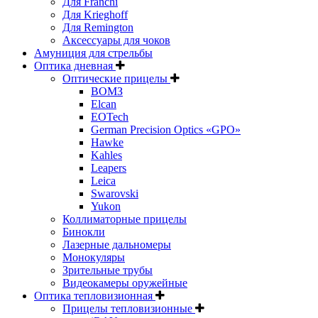
Для Franchi
Для Krieghoff
Для Remington
Аксессуары для чоков
Амуниция для стрельбы
Оптика дневная
Оптические прицелы
ВОМЗ
Elcan
EOTech
German Precision Optics «GPO»
Hawke
Kahles
Leapers
Leica
Swarovski
Yukon
Коллиматорные прицелы
Бинокли
Лазерные дальномеры
Монокуляры
Зрительные трубы
Видеокамеры оружейные
Оптика тепловизионная
Прицелы тепловизионные