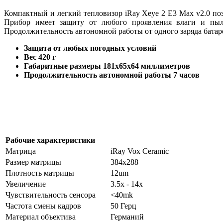
Компактный и легкий тепловизор iRay Xeye 2 E3 Max v2.0 поз
Прибор имеет защиту от любого проявления влаги и пыли
Продолжительность автономной работы от одного заряда батаре
Защита от любых погодных условий
Вес 420 г
Габаритные размеры 181x65x64 миллиметров
Продолжительность автономной работы 7 часов
Рабочие характеристики
Матрица
iRay Vox Ceramic
Размер матрицы
384x288
Плотность матрицы
12um
Увеличение
3.5x - 14x
Чувствительность сенсора
<40mk
Частота смены кадров
50 Герц
Материал объектива
Германий