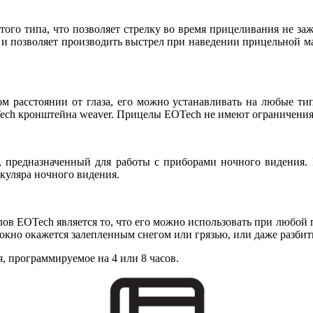
ого типа, что позволяет стрелку во время прицеливания не за
 и позволяет производить выстрел при наведении прицельной м
м расстоянии от глаза, его можно устанавливать на любые тип
ch кронштейна weaver. Прицелы EOTech не имеют ограничения
редназначенный для работы с приборами ночного видения. П
куляра ночного видения.
 EOTech является то, что его можно использовать при любой по
е окно окажется залепленным снегом или грязью, или даже разби
 программируемое на 4 или 8 часов.