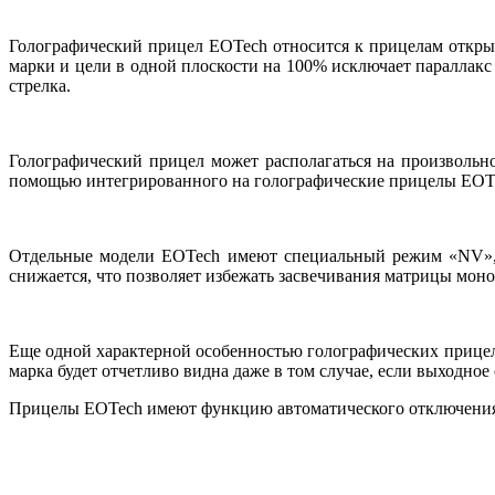
Голографический прицел EOTech относится к прицелам открыт
марки и цели в одной плоскости на 100% исключает параллакс
стрелка.
Голографический прицел может располагаться на произвольно
помощью интегрированного на голографические прицелы EOTe
Отдельные модели EOTech имеют специальный режим «NV», п
снижается, что позволяет избежать засвечивания матрицы моно
Еще одной характерной особенностью голографических прицелов
марка будет отчетливо видна даже в том случае, если выходно
Прицелы EOTech имеют функцию автоматического отключения,