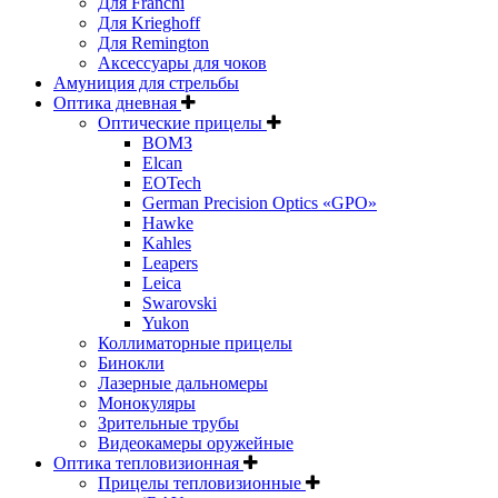
Для Franchi
Для Krieghoff
Для Remington
Аксессуары для чоков
Амуниция для стрельбы
Оптика дневная
Оптические прицелы
ВОМЗ
Elcan
EOTech
German Precision Optics «GPO»
Hawke
Kahles
Leapers
Leica
Swarovski
Yukon
Коллиматорные прицелы
Бинокли
Лазерные дальномеры
Монокуляры
Зрительные трубы
Видеокамеры оружейные
Оптика тепловизионная
Прицелы тепловизионные