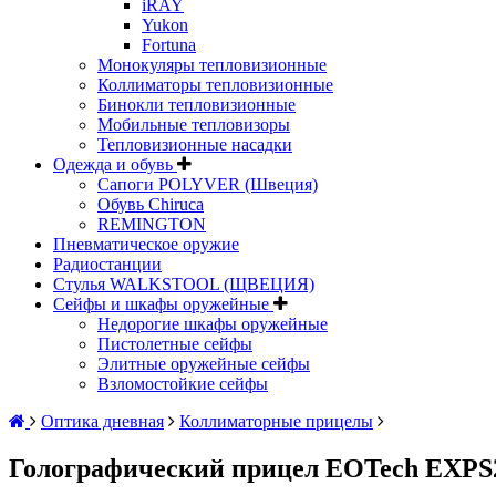
iRAY
Yukon
Fortuna
Монокуляры тепловизионные
Коллиматоры тепловизионные
Бинокли тепловизионные
Мобильные тепловизоры
Тепловизионные насадки
Одежда и обувь
Сапоги POLYVER (Швеция)
Обувь Chiruca
REMINGTON
Пневматическое оружие
Радиостанции
Стулья WALKSTOOL (ЩВЕЦИЯ)
Сейфы и шкафы оружейные
Недорогие шкафы оружейные
Пистолетные сейфы
Элитные оружейные сейфы
Взломостойкие сейфы
Оптика дневная
Коллиматорные прицелы
Голографический прицел EOTech EXPS