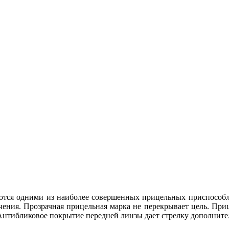
ются одними из наиболее совершенных прицельных приспособ
чения. Прозрачная прицельная марка не перекрывает цель. Приц
Антибликовое покрытие передней линзы дает стрелку дополните