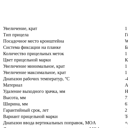
Увеличение, крат
1
Тип прицела
Г
Посадочное место кронштейна
W
Система фиксации на планке
Б
Количество прицельных меток
1
Цвет прицельной марки
К
Увеличение минимальное, крат
1
Увеличение максимальное, крат
1
Диапазон рабочих температур, °C
-
Материал
А
Удаление выходного зрачка, мм
Н
Высота, мм
7
Ширина, мм
6
Гарантийный срок, лет
2
Вариант прицельной марки
Т
Диапазон ввода вертикальных поправок, MOA
+