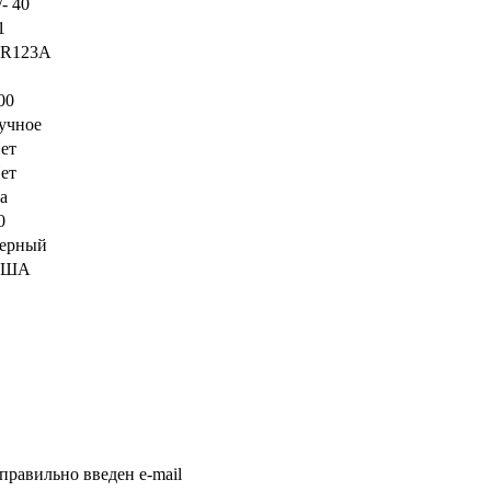
/- 40
1
R123A
00
учное
ет
ет
а
0
ерный
США
правильно введен e-mail