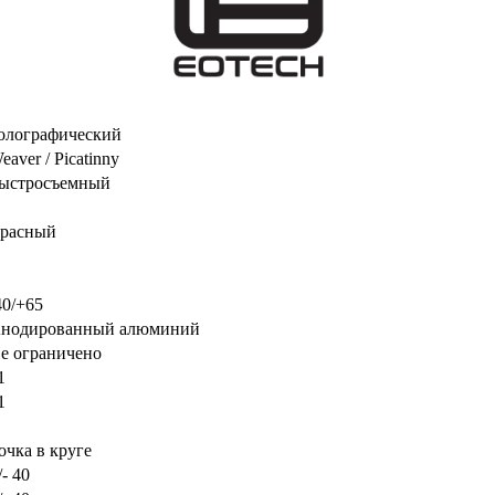
олографический
eaver / Picatinny
ыстросъемный
расный
40/+65
нодированный алюминий
е ограничено
1
1
очка в круге
/- 40