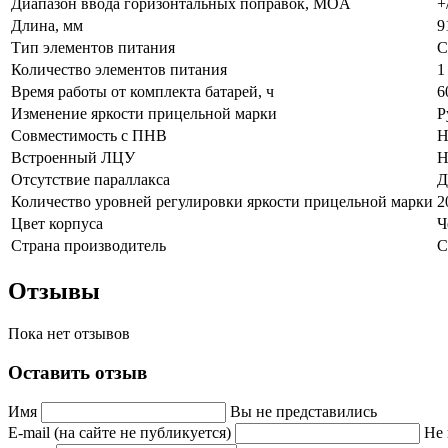
Диапазон ввода горизонтальных поправок, MOA
+
Длина, мм
9
Тип элементов питания
C
Количество элементов питания
1
Время работы от комплекта батарей, ч
6
Изменение яркости прицельной марки
Р
Совместимость с ПНВ
Н
Встроенный ЛЦУ
Н
Отсутствие параллакса
Д
Количество уровней регулировки яркости прицельной марки
2
Цвет корпуса
Ч
Страна производитель
Отзывы
Пока нет отзывов
Оставить отзыв
Имя
Вы не представились
E-mail (на сайте не публикуется)
Не 