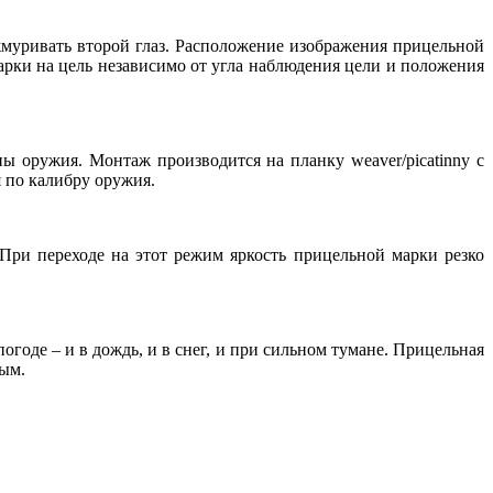
жмуривать второй глаз. Расположение изображения прицельной
арки на цель независимо от угла наблюдения цели и положения
ы оружия. Монтаж производится на планку weaver/picatinny с
 по калибру оружия.
ри переходе на этот режим яркость прицельной марки резко
годе – и в дождь, и в снег, и при сильном тумане. Прицельная
тым.