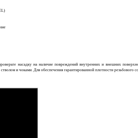
EL
)
ние
 проверьте насадку на наличие повреждений внутренних и внешних поверхно
ду стволом и чоками. Для обеспечения гарантированной плотности резьбового