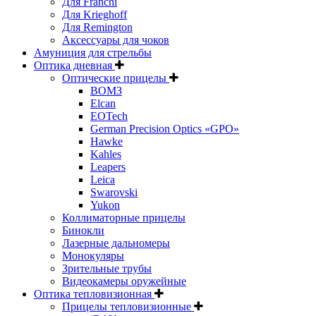
Для Franchi
Для Krieghoff
Для Remington
Аксессуары для чоков
Амуниция для стрельбы
Оптика дневная
Оптические прицелы
ВОМЗ
Elcan
EOTech
German Precision Optics «GPO»
Hawke
Kahles
Leapers
Leica
Swarovski
Yukon
Коллиматорные прицелы
Бинокли
Лазерные дальномеры
Монокуляры
Зрительные трубы
Видеокамеры оружейные
Оптика тепловизионная
Прицелы тепловизионные